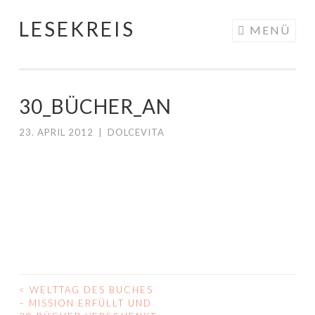
LESEKREIS
Springe
MENÜ
zum
Inhalt
30_BÜCHER_AN
23. APRIL 2012
|
DOLCEVITA
<
WELTTAG DES BUCHES
BEITRAGS-
– MISSION ERFÜLLT UND