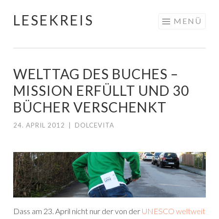
LESEKREIS
Springe
MENÜ
zum
Inhalt
WELTTAG DES BUCHES –
MISSION ERFÜLLT UND 30
BÜCHER VERSCHENKT
24. APRIL 2012
|
DOLCEVITA
Dass am 23. April nicht nur der von der
UNESCO weltweit