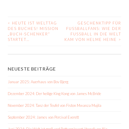
<
HEUTE IST WELTTAG
GESCHENKTIPP FÜR
BEITRAGS-
DES BUCHES! MISSION
FUSSBALLFANS: WIE DER F
„BUCH-SCHENKER“
USSBALL IN DIE WELT KA
NAVIGATION
STARTET…
M VON HELME HEINE
>
NEUESTE BEITRÄGE
Januar 2025: Auerhaus von Bov Bjerg
Dezember 2024: Der heilige King Kong von James McBride
November 2024: Tanz der Teufel von Fiston Mwanza Mujila
September 2024: James von Percival Everett
Juni 2024: Die Welt ist groß und Rettung lauert überall von Ilija