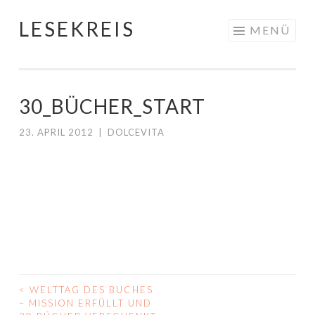
LESEKREIS
Springe
MENÜ
zum
Inhalt
30_BÜCHER_START
23. APRIL 2012
|
DOLCEVITA
<
WELTTAG DES BUCHES
BEITRAGS-
– MISSION ERFÜLLT UND