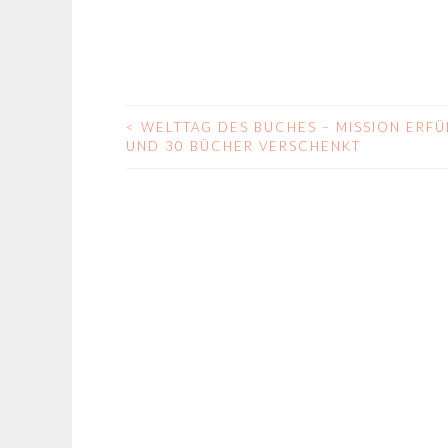
<
WELTTAG DES BUCHES – MISSION ERFÜ
BEITRAGS-
UND 30 BÜCHER VERSCHENKT
NAVIGATION