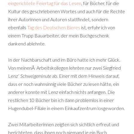
eingerichtete Feiertag für das Lesen
, für Bücher, für die
Kultur des geschriebenen Wortes und auch für die Rechte
ihrer Autorinnen und Autoren stattfindet, sondern
ebenfalls
Tag des Deutschen Bieres
ist, erfuhr ich von
einem Trupp Bauarbeiter, der mein Buchgeschenk
dankend ablehnte.
In der Nachbarschaft und im Büro hatte ich mehr Glück.
Von meinenÂ Arbeitskollegen lehnten nur zwei Siegfried
Lenz´
Schweigeminute
ab. Einer mit dem Hinweis darauf,
dass er noch wahnsinnig viele Bücher zu lesen hätte, ein
anderer konnte mit Lenz einfach nichts anfangen. Die
restlichen 10 Bücher bin ich dann problemlos in einer
Hugendubel-Filiale in einem Einkaufzentrum losgeworden.
Zwei Mitarbeiterinnen zeigten sich sichtlich erfreut und
berichteten, dass ihnen noch niemand je ein Buch