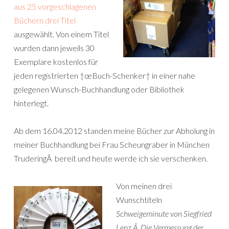
aus 25 vorgeschlagenen
Büchern drei Titel
ausgewählt. Von einem Titel
wurden dann jeweils 30
Exemplare kostenlos für
jeden registrierten †œBuch-Schenker† in einer nahe
gelegenen Wunsch-Buchhandlung oder Bibliothek
hinterlegt.
Ab dem 16.04.2012 standen meine Bücher zur Abholung in
meiner Buchhandlung bei Frau Scheungraber in München
TruderingÂ bereit und heute werde ich sie verschenken.
Von meinen drei
Wunschtiteln
Schweigeminute von Siegfried
Lenz,Â
Die Vermessung der