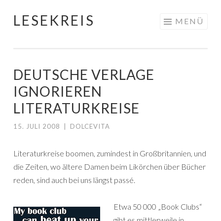
LESEKREIS
Springe
MENÜ
zum
Inhalt
DEUTSCHE VERLAGE
IGNORIEREN
LITERATURKREISE
15. JULI 2008
|
DOLCEVITA
Literaturkreise boomen, zumindest in Großbritannien, und
die Zeiten, wo ältere Damen beim Likörchen über Bücher
reden, sind auch bei uns längst passé.
Etwa 50 000 „Book Clubs“
gibt es mittlerweile in