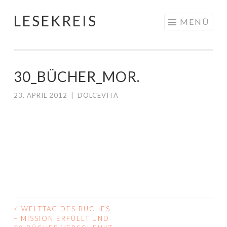
LESEKREIS
Springe
MENÜ
zum
Inhalt
30_BÜCHER_MOR.
23. APRIL 2012
|
DOLCEVITA
<
WELTTAG DES BUCHES
BEITRAGS-
– MISSION ERFÜLLT UND