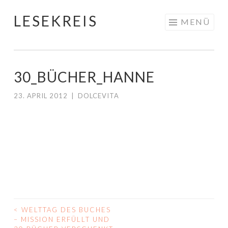
LESEKREIS
Springe
MENÜ
zum
Inhalt
30_BÜCHER_HANNE
23. APRIL 2012
|
DOLCEVITA
<
WELTTAG DES BUCHES
BEITRAGS-
– MISSION ERFÜLLT UND