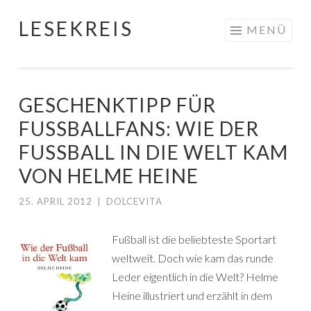
LESEKREIS
Springe
MENÜ
zum
Inhalt
GESCHENKTIPP FÜR
FUSSBALLFANS: WIE DER F
USSBALL IN DIE WELT KAM VO
N HELME HEINE
25. APRIL 2012
|
DOLCEVITA
Fußball ist die beliebteste Sportart
weltweit. Doch wie kam das runde
Leder eigentlich in die Welt? Helme
Heine illustriert und erzählt in dem