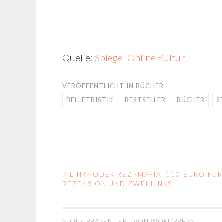
Quelle:
Spiegel Online Kultur
VERÖFFENTLICHT IN
BÜCHER
BELLETRISTIK
BESTSELLER
BÜCHER
S
<
LINK- ODER REZI-MAFIA: 110 EURO FÜR
BEITRAGS-
REZENSION UND ZWEI LINKS
NAVIGATION
STOLZ PRÄSENTIERT VON WORDPRESS