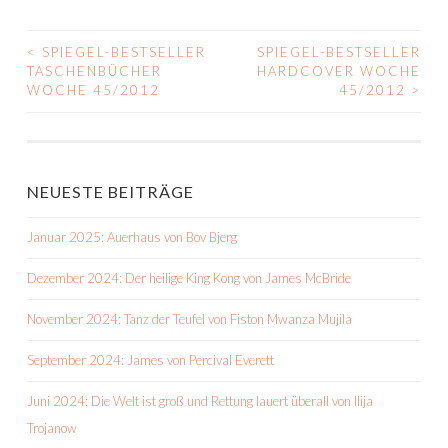
<
SPIEGEL-BESTSELLER
SPIEGEL-BESTSELLER
BEITRAGS-
TASCHENBÜCHER
HARDCOVER WOCHE
WOCHE 45/2012
45/2012
>
NAVIGATION
NEUESTE BEITRÄGE
Januar 2025: Auerhaus von Bov Bjerg
Dezember 2024: Der heilige King Kong von James McBride
November 2024: Tanz der Teufel von Fiston Mwanza Mujila
September 2024: James von Percival Everett
Juni 2024: Die Welt ist groß und Rettung lauert überall von Ilija
Trojanow