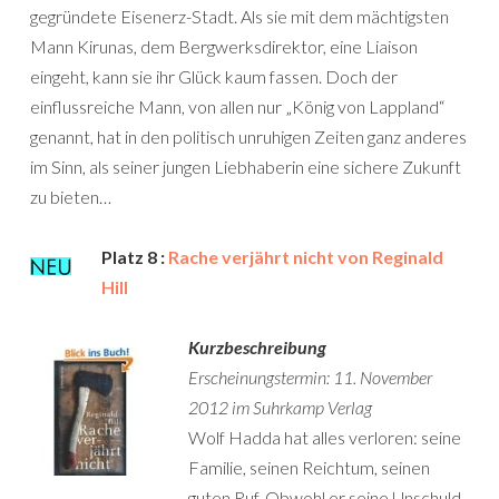
gegründete Eisenerz-Stadt. Als sie mit dem mächtigsten
Mann Kirunas, dem Bergwerksdirektor, eine Liaison
eingeht, kann sie ihr Glück kaum fassen. Doch der
einflussreiche Mann, von allen nur „König von Lappland“
genannt, hat in den politisch unruhigen Zeiten ganz anderes
im Sinn, als seiner jungen Liebhaberin eine sichere Zukunft
zu bieten…
Platz 8 :
Rache verjährt nicht von Reginald
Hill
Kurzbeschreibung
Erscheinungstermin: 11. November
2012 im Suhrkamp Verlag
Wolf Hadda hat alles verloren: seine
Familie, seinen Reichtum, seinen
guten Ruf. Obwohl er seine Unschuld