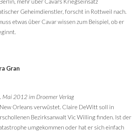
n Berlin, mehr über Cavars Kriegseinsatz
tischer Geheimdienstler, forscht in Rottweil nach.
muss etwas über Cavar wissen zum Beispiel, ob er
eginnt.
ara Gran
2. Mai 2012 im Droemer Verlag
 New Orleans verwüstet. Claire DeWitt soll in
schollenen Bezirksanwalt Vic Willing finden. Ist der
katastrophe umgekommen oder hat er sich einfach