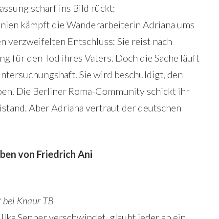
ssung scharf ins Bild rückt:
änien kämpft die Wanderarbeiterin Adriana ums
n verzweifelten Entschluss: Sie reist nach
 für den Tod ihres Vaters. Doch die Sache läuft
 Untersuchungshaft. Sie wird beschuldigt, den
ben. Die Berliner Roma-Community schickt ihr
istand. Aber Adriana vertraut der deutschen
eben von Friedrich Ani
 bei Knaur TB
n Ilka Senner verschwindet, glaubt jeder an ein