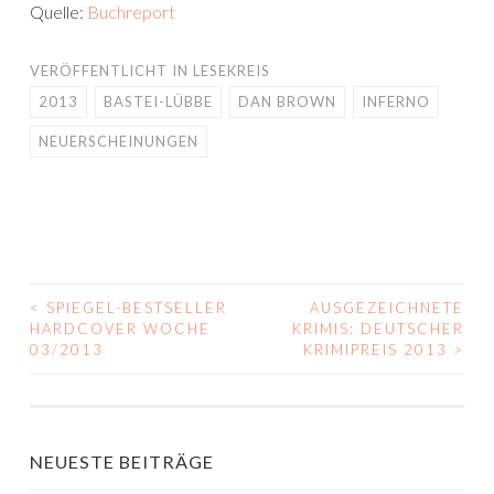
Quelle:
Buchreport
VERÖFFENTLICHT IN
LESEKREIS
2013
BASTEI-LÜBBE
DAN BROWN
INFERNO
NEUERSCHEINUNGEN
<
SPIEGEL-BESTSELLER
AUSGEZEICHNETE
BEITRAGS-
HARDCOVER WOCHE
KRIMIS: DEUTSCHER
03/2013
KRIMIPREIS 2013
>
NAVIGATION
NEUESTE BEITRÄGE