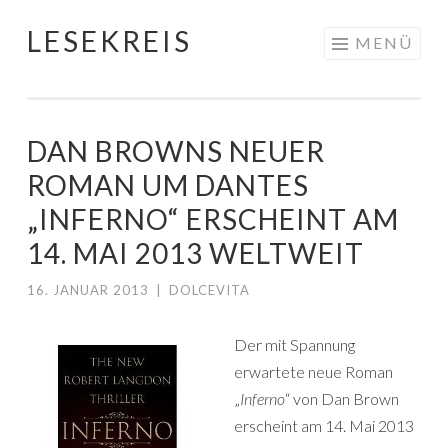
LESEKREIS
Springe
MENÜ
zum
Inhalt
DAN BROWNS NEUER
ROMAN UM DANTES
„INFERNO“ ERSCHEINT AM
14. MAI 2013 WELTWEIT
16. JANUAR 2013
|
DOLCEVITA
Der mit Spannung
erwartete neue Roman
„
Inferno
“ von Dan Brown
erscheint am 14. Mai 2013