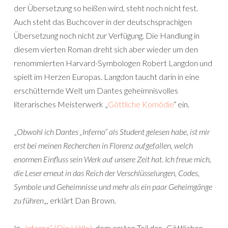
der Übersetzung so heißen wird, steht noch nicht fest.
Auch steht das Buchcover in der deutschsprachigen
Übersetzung noch nicht zur Verfügung. Die Handlung in
diesem vierten Roman dreht sich aber wieder um den
renommierten Harvard-Symbologen Robert Langdon und
spielt im Herzen Europas. Langdon taucht darin in eine
erschütternde Welt um Dantes geheimnisvolles
literarisches Meisterwerk „
Göttliche Komödie
“ ein.
„
Obwohl ich Dantes „Inferno“ als Student gelesen habe, ist mir
erst bei meinen Recherchen in Florenz aufgefallen, welch
enormen Einfluss sein Werk auf unsere Zeit hat. Ich freue mich,
die Leser erneut in das Reich der Verschlüsselungen, Codes,
Symbole und Geheimnisse und mehr als ein paar Geheimgänge
zu führen
„, erklärt Dan Brown.
In
„Inferno“ (Die Hölle)
, dem ersten Teil der „Göttlichen