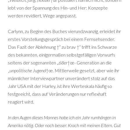
lebt von der Spannung des Hin- und Her: Konzepte
werden revidiert, Wege angepasst.
Carlynn, zu Beginn des Buches vierundzwanzig, erleidet ihr
erstes Vorstellungsgespräch bei einem Fernsehsender.
Das Fazit der Ablehnung †“ zu brav †“ trifft ins Schwarze
des bekannten, einigermaßen selbstgefälligen Vorwurfs
seitens der sogenannten „
68er
†œ- Generation an die
„
unpolitische Jugend
†œ. Mittlerweile gesetzt, aber wie ihr
männlicher Interviewpartner unverändert stolz auf das
Jahr USA mit der Harley, ist ihre Werteskala häufig so
festgeeicht, dass auf Veränderungen nur reflexhaft
reagiert wird.
In den Augen dieses Mannes habe ich ein Jahr rumhängen in
Amerika nötig. Oder noch besser: Krach mit meinen Eltern. Gut