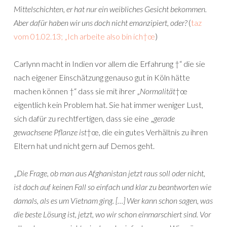
Mittelschichten, er hat nur ein weibliches Gesicht bekommen.
Aber dafür haben wir uns doch nicht emanzipiert, oder?
(
taz
vom 01.02.13; „Ich arbeite also bin ich†œ
)
Carlynn macht in Indien vor allem die Erfahrung †“ die sie
nach eigener Einschätzung genauso gut in Köln hätte
machen können †“ dass sie mit ihrer „
Normalität
†œ
eigentlich kein Problem hat. Sie hat immer weniger Lust,
sich dafür zu rechtfertigen, dass sie eine „
gerade
gewachsene Pflanze ist
†œ, die ein gutes Verhältnis zu ihren
Eltern hat und nicht gern auf Demos geht.
„
Die Frage, ob man aus Afghanistan jetzt raus soll oder nicht,
ist doch auf keinen Fall so einfach und klar zu beantworten wie
damals, als es um Vietnam ging. […] Wer kann schon sagen, was
die beste Lösung ist, jetzt, wo wir schon einmarschiert sind. Vor