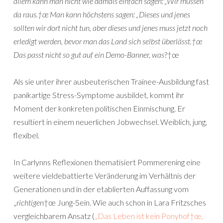
allem kann man nicht wie damals einfach sagen: „Wir müssen
da raus.†œ Man kann höchstens sagen: „Dieses und jenes
sollten wir dort nicht tun, aber dieses und jenes muss jetzt noch
erledigt werden, bevor man das Land sich selbst überlässt.†œ
Das passt nicht so gut auf ein Demo-Banner, was
?†œ
Als sie unter ihrer ausbeuterischen Trainee-Ausbildung fast
panikartige Stress-Symptome ausbildet, kommt ihr
Moment der konkreten politischen Einmischung. Er
resultiert in einem neuerlichen Jobwechsel. Weiblich, jung,
flexibel.
In Carlynns Reflexionen thematisiert Pommerening eine
weitere vieldebattierte Veränderung im Verhältnis der
Generationen und in der etablierten Auffassung vom
„
richtigen
†œ Jung-Sein. Wie auch schon in Lara Fritzsches
vergleichbarem Ansatz (
„Das Leben ist kein Ponyhof†œ,