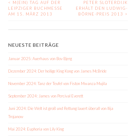
<
M(EIN) TAG AUF DER
PETER SLOTERDIJK
BEITRAGS-
LEIPZIGER BUCHMESSE
ERHÄLT DEN LUDWIG-
AM 15. MÄRZ 2013
BÖRNE-PREIS 2013
>
NAVIGATION
NEUESTE BEITRÄGE
Januar 2025: Auerhaus von Bov Bjerg
Dezember 2024: Der heilige King Kong von James McBride
November 2024: Tanz der Teufel von Fiston Mwanza Mujila
September 2024: James von Percival Everett
Juni 2024: Die Welt ist groß und Rettung lauert überall von Ilija
Trojanow
Mai 2024: Euphoria von Lily King