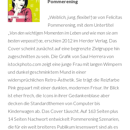
Pommerening
„
Weiblich, jung, flexibel
†œ von Felicitas
Pommerening, mit dem Untertitel
„
Von den wichtigen Momenten im Leben und wie man sie am
besten verpasst
†œ, erschien 2012 im Herder Verlag. Das
Cover scheint zunächst auf eine begrenzte Zielgruppe hin
zugeschnitten zu sein. Die Grafik von Saul Herrera von
istockphoto.com zeigt eine junge Frau mit langen Wimpern
und dunkel geschminktem Mund in einer
widersprüchlichen Retro-Ästhetik. Sie trägt die Reizfarbe
Pink gepaart mit einer dunklen, modernen Frisur. Ihr Blick
ist eher frech, die Icons in ihrer Gedankenblase aber
decken die Standardthemen von Computer bis
Kinderwagen ab. Das Cover täuscht. Auf 163 Seiten plus
14 Seiten Nachwort entwickelt Pommerening Szenarien,
die für ein weit breiteres Publikum lesenswert sind als es