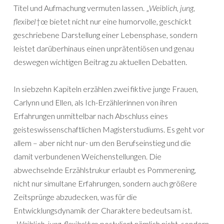
Titel und Aufmachung vermuten lassen. „
Weiblich, jung,
flexibel
†œ bietet nicht nur eine humorvolle, geschickt
geschriebene Darstellung einer Lebensphase, sondern
leistet darüberhinaus einen unprätentiösen und genau
deswegen wichtigen Beitrag zu aktuellen Debatten.
In siebzehn Kapiteln erzählen zwei fiktive junge Frauen,
Carlynn und Ellen, als Ich-Erzählerinnen von ihren
Erfahrungen unmittelbar nach Abschluss eines
geisteswissenschaftlichen Magisterstudiums. Es geht vor
allem – aber nicht nur- um den Berufseinstieg und die
damit verbundenen Weichenstellungen. Die
abwechselnde Erzählstrukur erlaubt es Pommerening,
nicht nur simultane Erfahrungen, sondern auch größere
Zeitsprünge abzudecken, was für die
Entwicklungsdynamik der Charaktere bedeutsam ist.
„
Weiblich, jung, flexibel
†œ postuliert nämlich nicht, sondern