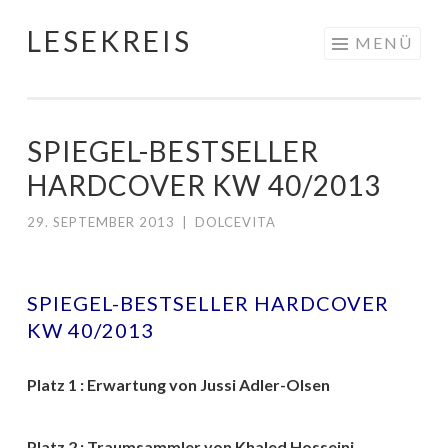
LESEKREIS
Springe
MENÜ
zum
Inhalt
SPIEGEL-BESTSELLER
HARDCOVER KW 40/2013
29. SEPTEMBER 2013
|
DOLCEVITA
SPIEGEL-BESTSELLER HARDCOVER
KW 40/2013
Platz 1 : Erwartung von Jussi Adler-Olsen
Platz 2 : Traumsammler von Khaled Hosseini