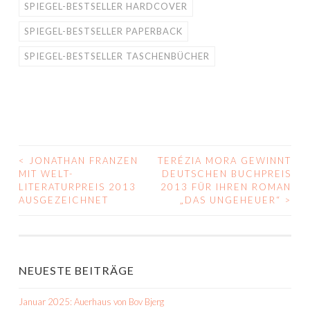
SPIEGEL-BESTSELLER HARDCOVER
SPIEGEL-BESTSELLER PAPERBACK
SPIEGEL-BESTSELLER TASCHENBÜCHER
<
JONATHAN FRANZEN
TERÉZIA MORA GEWINNT
BEITRAGS-
MIT WELT-
DEUTSCHEN BUCHPREIS
LITERATURPREIS 2013
2013 FÜR IHREN ROMAN
NAVIGATION
AUSGEZEICHNET
„DAS UNGEHEUER“
>
NEUESTE BEITRÄGE
Januar 2025: Auerhaus von Bov Bjerg