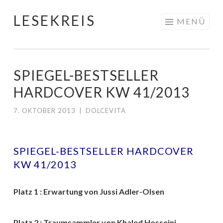
LESEKREIS
Springe
MENÜ
zum
Inhalt
SPIEGEL-BESTSELLER
HARDCOVER KW 41/2013
7. OKTOBER 2013
|
DOLCEVITA
SPIEGEL-BESTSELLER HARDCOVER
KW 41/2013
Platz 1 : Erwartung von Jussi Adler-Olsen
Platz 2 : Traumsammler von Khaled Hosseini