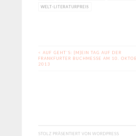
WELT-LITERATURPREIS
<
AUF GEHT´S: [M]EIN TAG AUF DER
BEITRAGS-
FRANKFURTER BUCHMESSE AM 10. OKTO
2013
NAVIGATION
STOLZ PRÄSENTIERT VON WORDPRESS