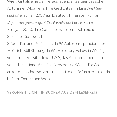
Wien. Gilt als eine der herausragenden zeitgenössischen
Autorinnen Albaniens. Ihre Gedichtsammlung
‚Am Meer,
nachts‘
erschien 2007 auf Deutsch. Ihr erster Roman
‚Vajzat me çelës në qafë‘ (Schlüsselmädchen)
erschien im
Frühjahr 2010. Ihre Gedichte wurden in zahlreiche
Sprachen übersetzt.
Stipendien und Preise u.a.: 1996 Autorenstipendium der
Heinrich Böll Stiftung; 1996 ‚Honorary Fellow in Writing‘
von der Universität Iowa, USA, das Autorenstipendium
von International Art Link, New York USA. Lindita Arapi
arbeitet als Übersetzerin und als freie Hörfunkredakteurin
bei der Deutschen Welle.
VERÖFFENTLICHT IN
BÜCHER AUS DEM LESEKREIS