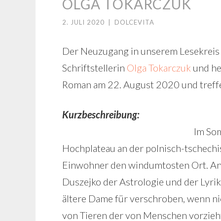
OLGA TOKARCZUK
2. JULI 2020
|
DOLCEVITA
Der Neuzugang in unserem Lesekreis 
Schriftstellerin
Olga Tokarczuk
und he
Roman am 22. August 2020 und treffe
Kurzbeschreibung:
Im So
Hochplateau an der polnisch-tschechis
Einwohner den windumtosten Ort. An 
Duszejko der Astrologie und der Lyrik
ältere Dame für verschroben, wenn nich
von Tieren der von Menschen vorzieht