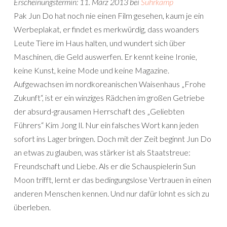
Erscheinungstermin: 11. März 2013 bei
Suhrkamp
Pak Jun Do hat noch nie einen Film gesehen, kaum je ein
Werbeplakat, er findet es merkwürdig, dass woanders
Leute Tiere im Haus halten, und wundert sich über
Maschinen, die Geld auswerfen. Er kennt keine Ironie,
keine Kunst, keine Mode und keine Magazine.
Aufgewachsen im nordkoreanischen Waisenhaus „Frohe
Zukunft“, ist er ein winziges Rädchen im großen Getriebe
der absurd-grausamen Herrschaft des „Geliebten
Führers“ Kim Jong Il. Nur ein falsches Wort kann jeden
sofort ins Lager bringen. Doch mit der Zeit beginnt Jun Do
an etwas zu glauben, was stärker ist als Staatstreue:
Freundschaft und Liebe. Als er die Schauspielerin Sun
Moon trifft, lernt er das bedingungslose Vertrauen in einen
anderen Menschen kennen. Und nur dafür lohnt es sich zu
überleben.