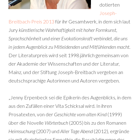
dotierten
Joseph-
Breitbach-Preis 2013
für ihr Gesamtwerk, in dem sich laut
Jury
künstlerische Wahrhaftigkeit mit hoher Formkunst,
Sprachschönheit und einer Evokationskraft verbindet, die uns
in jedem Augenblick zu Mitleidenden und Mitfühlenden macht
.
Der Literaturpreis wird seit 1998 jährlich gemeinsam von
der Akademie der Wissenschaften und der Literatur,
Mainz, und der Stiftung Joseph-Breitbach vergeben an
deutschsprachige Autorinnen und Autoren vergeben.
„Jenny Erpenbeck sei die Epikerin des Augenblicks, in dem
aus den Zufällen einer Vita Schicksal wird. In ihren
Prosatexten, von der
Geschichte vom alten Kind
(1999)
über die Novelle
Wörterbuch
(2005) bis zu den Romanen
Heimsuchung
(2007) und
Aller Tage Abend
(2012), ergründe
sie mit disziplinierter Empathie die Beschädigungen des