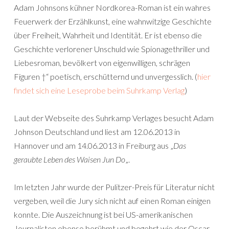
Adam Johnsons kühner Nordkorea-Roman ist ein wahres
Feuerwerk der Erzählkunst, eine wahnwitzige Geschichte
über Freiheit, Wahrheit und Identität. Er ist ebenso die
Geschichte verlorener Unschuld wie Spionagethriller und
Liebesroman, bevölkert von eigenwilligen, schrägen
Figuren †“ poetisch, erschütternd und unvergesslich. (
hier
findet sich eine Leseprobe beim Suhrkamp Verlag
)
Laut der Webseite des Suhrkamp Verlages besucht Adam
Johnson Deutschland und liest am 12.06.2013 in
Hannover und am 14.06.2013 in Freiburg aus „
Das
geraubte Leben des Waisen Jun Do
„.
Im letzten Jahr wurde der Pulitzer-Preis für Literatur nicht
vergeben, weil die Jury sich nicht auf einen Roman einigen
konnte. Die Auszeichnung ist bei US-amerikanischen
Journalisten ebenso berühmt und begehrt wie der Oscar