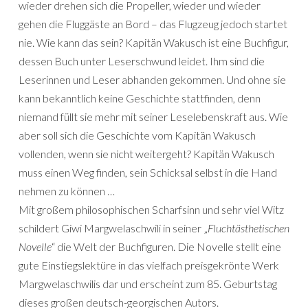
wieder drehen sich die Propeller, wieder und wieder
gehen die Fluggäste an Bord – das Flugzeug jedoch startet
nie. Wie kann das sein? Kapitän Wakusch ist eine Buchfigur,
dessen Buch unter Leserschwund leidet. Ihm sind die
Leserinnen und Leser abhanden gekommen. Und ohne sie
kann bekanntlich keine Geschichte stattfinden, denn
niemand füllt sie mehr mit seiner Leselebenskraft aus. Wie
aber soll sich die Geschichte vom Kapitän Wakusch
vollenden, wenn sie nicht weitergeht? Kapitän Wakusch
muss einen Weg finden, sein Schicksal selbst in die Hand
nehmen zu können …
Mit großem philosophischen Scharfsinn und sehr viel Witz
schildert Giwi Margwelaschwili in seiner „
Fluchtästhetischen
Novelle
“ die Welt der Buchfiguren. Die Novelle stellt eine
gute Einstiegslektüre in das vielfach preisgekrönte Werk
Margwelaschwilis dar und erscheint zum 85. Geburtstag
dieses großen deutsch-georgischen Autors.