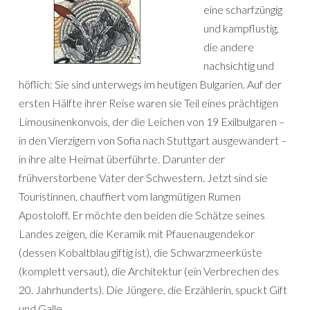
eine scharfzüngig
und kampflustig,
die andere
nachsichtig und
höflich: Sie sind unterwegs im heutigen Bulgarien. Auf der
ersten Hälfte ihrer Reise waren sie Teil eines prächtigen
Limousinenkonvois, der die Leichen von 19 Exilbulgaren –
in den Vierzigern von Sofia nach Stuttgart ausgewandert –
in ihre alte Heimat überführte. Darunter der
frühverstorbene Vater der Schwestern. Jetzt sind sie
Touristinnen, chauffiert vom langmütigen Rumen
Apostoloff. Er möchte den beiden die Schätze seines
Landes zeigen, die Keramik mit Pfauenaugendekor
(dessen Kobaltblau giftig ist), die Schwarzmeerküste
(komplett versaut), die Architektur (ein Verbrechen des
20. Jahrhunderts). Die Jüngere, die Erzählerin, spuckt Gift
und Galle.