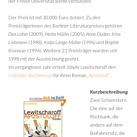
der Freien Universität Berlin
verbunden.
Der Preis ist mit 30 000 Euro dotiert. Zu den
Preisträgerinnen des Berliner Literaturpreises gehören
Dea Loher
(2009),
Herta Müller
(2005),
Anne Duden, Irina
Liebmann (1998), Katja Lange-Müller (1996)
und
Brigitte
Kronauer
(1994). Weitere 21 Preisträger wurden seit
1998 mit der Auszeichnung geehrt.
Im vergangenen Jahr erhielt
Sibylle Lewitscharoff
den
Leipziger Buchmesse
für ihren Roman
„Apostoloff“
.
Kurzbeschreibung
Zwei Schwestern.
Die eine auf der
Rückbank, die
andere auf dem
Beifahrersitz, die