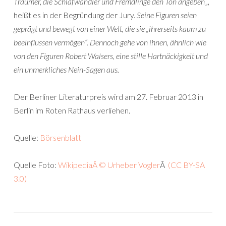
Träumer, die Schlafwandler und Fremdlinge den Ton angeben
„,
heißt es in der Begründung der Jury.
Seine Figuren seien
geprägt und bewegt von einer Welt, die sie „ihrerseits kaum zu
beeinflussen vermögen“. Dennoch gehe von ihnen, ähnlich wie
von den Figuren Robert Walsers, eine stille Hartnäckigkeit und
ein unmerkliches Nein-Sagen aus.
Der Berliner Literaturpreis wird am 27. Februar 2013 in
Berlin im Roten Rathaus verliehen.
Quelle:
Börsenblatt
Quelle Foto:
WikipediaÂ © Urheber Vogler
Â
(CC BY-SA
3.0)