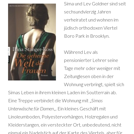
Sima und Lev Goldner sind seit
sechsundvierzig Jahren
verheiratet und wohnen im
jüdisch orthodoxen Viertel
Boro Park in Brooklyn.
Während Lev als
pensionierter Lehrer seine
Tage mehr oder weniger mit
Zeitunglesen oben in der
Wohnung verbringt, spielt sich
Simas Leben in ihrem kleinen Laden im Soutterrain ab.
Eine Treppe verbindet die Wohnung mit „
Simas
Unterwäsche für Damen
„. Ein kleines Geschäft mit
Linoleumboden, Polyestervorhängen, Holzregalen und
Kleiderstangen, ein versteckter Ort, unbedeutend, nicht
einmal ein Nadelstich auf der Karte des Viertels, aber für