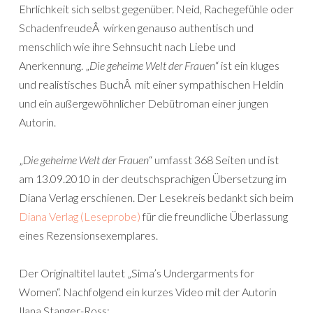
Ehrlichkeit sich selbst gegenüber. Neid, Rachegefühle oder
SchadenfreudeÂ wirken genauso authentisch und
menschlich wie ihre Sehnsucht nach Liebe und
Anerkennung. „
Die geheime Welt der Frauen
“ ist ein kluges
und realistisches BuchÂ mit einer sympathischen Heldin
und ein außergewöhnlicher Debütroman einer jungen
Autorin.
„
Die geheime Welt der Frauen
“ umfasst 368 Seiten und ist
am 13.09.2010 in der deutschsprachigen Übersetzung im
Diana Verlag erschienen. Der Lesekreis bedankt sich beim
Diana Verlag (Leseprobe)
für die freundliche Überlassung
eines Rezensionsexemplares.
Der Originaltitel lautet „Sima’s Undergarments for
Women“. Nachfolgend ein kurzes Video mit der Autorin
Ilana Stanger-Ross: