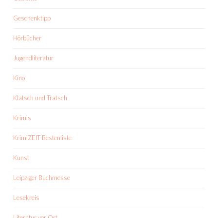
Geschenktipp
Hörbücher
Jugendliteratur
Kino
Klatsch und Tratsch
Krimis
KrimiZEIT-Bestenliste
Kunst
Leipziger Buchmesse
Lesekreis
Literatur vor Ort