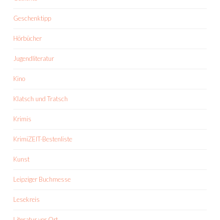
Geschenktipp
Hörbücher
Jugendliteratur
Kino
Klatsch und Tratsch
Krimis
KrimiZEIT-Bestenliste
Kunst
Leipziger Buchmesse
Lesekreis
Literatur vor Ort