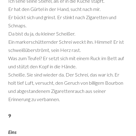
Ich sehe seine Stiefel, als er in die Küche stapft.
Er hat den Gürtel in der Hand, sucht nach mir.
Er bückt sich und grinst. Er stinkt nach Zigaretten und
Schnaps.
Da bist du ja, du kleiner Scheißer.
Ein markerschütternder Schrei weckt ihn. Himmel! Er ist
schweißüberströmt, sein Herz rast.
Was zum Teufel? Er setzt sich mit einem Ruck im Bett auf
und stützt den Kopf in die Hände.
Scheiße. Sie sind wieder da. Der Schrei, das war ich. Er
holt tief Luft, versucht, den Geruch von billigem Bourbon
und abgestandenem Zigarettenrauch aus seiner
Erinnerung zu verbannen.
9
Eins