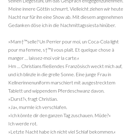
seinen Liegestuhl, um das Gespräch entgegenzunehmen.
Meine innere Göttin schnurrt. Vielleicht ziehen wir heute
Nacht nur für ihn eine Show ab. Mit diesem angenehmen
Gedanken döse ich in die Nachmittagssiesta hinüber.
»Mam†™selle? Un Perrier pour moi, un Coca-Cola light
pour ma femme, s†™il vous plaît. Et quelque chose à
manger … laissez-moi voir la carte.«
Hm … Christians fließendes Französisch weckt mich auf,
und ich blinzle in die grelle Sonne. Eine junge Frau in
Kellnerinnenuniform marschiert mit ausgestrecktem
Tablett und wippendem Pferdeschwanz davon.
»Durst?«, fragt Christian.
»Ja«, murmle ich verschlafen.
»Ich könnte dir den ganzen Tag zuschauen. Müde?«
Ich werde rot.
»Letzte Nacht habe ich nicht viel Schlaf bekommen.«