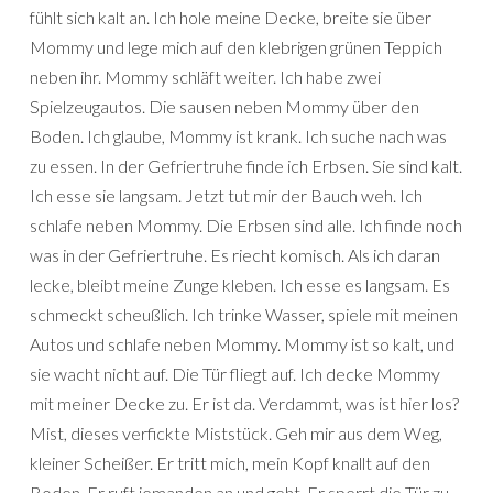
fühlt sich kalt an. Ich hole meine Decke, breite sie über
Mommy und lege mich auf den klebrigen grünen Teppich
neben ihr. Mommy schläft weiter. Ich habe zwei
Spielzeugautos. Die sausen neben Mommy über den
Boden. Ich glaube, Mommy ist krank. Ich suche nach was
zu essen. In der Gefriertruhe finde ich Erbsen. Sie sind kalt.
Ich esse sie langsam. Jetzt tut mir der Bauch weh. Ich
schlafe neben Mommy. Die Erbsen sind alle. Ich finde noch
was in der Gefriertruhe. Es riecht komisch. Als ich daran
lecke, bleibt meine Zunge kleben. Ich esse es langsam. Es
schmeckt scheußlich. Ich trinke Wasser, spiele mit meinen
Autos und schlafe neben Mommy. Mommy ist so kalt, und
sie wacht nicht auf. Die Tür fliegt auf. Ich decke Mommy
mit meiner Decke zu. Er ist da. Verdammt, was ist hier los?
Mist, dieses verfickte Miststück. Geh mir aus dem Weg,
kleiner Scheißer. Er tritt mich, mein Kopf knallt auf den
Boden. Er ruft jemanden an und geht. Er sperrt die Tür zu.