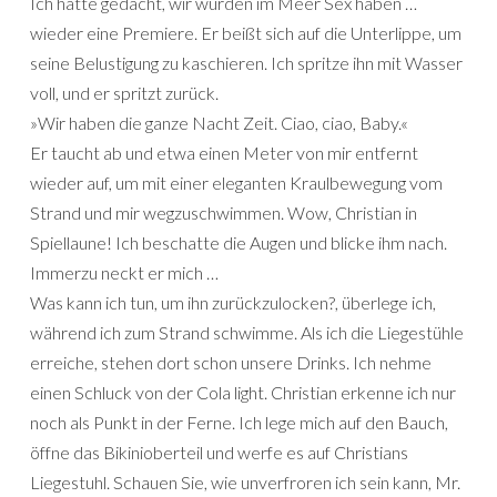
Ich hatte gedacht, wir würden im Meer Sex haben …
wieder eine Premiere. Er beißt sich auf die Unterlippe, um
seine Belustigung zu kaschieren. Ich spritze ihn mit Wasser
voll, und er spritzt zurück.
»Wir haben die ganze Nacht Zeit. Ciao, ciao, Baby.«
Er taucht ab und etwa einen Meter von mir entfernt
wieder auf, um mit einer eleganten Kraulbewegung vom
Strand und mir wegzuschwimmen. Wow, Christian in
Spiellaune! Ich beschatte die Augen und blicke ihm nach.
Immerzu neckt er mich …
Was kann ich tun, um ihn zurückzulocken?, überlege ich,
während ich zum Strand schwimme. Als ich die Liegestühle
erreiche, stehen dort schon unsere Drinks. Ich nehme
einen Schluck von der Cola light. Christian erkenne ich nur
noch als Punkt in der Ferne. Ich lege mich auf den Bauch,
öffne das Bikinioberteil und werfe es auf Christians
Liegestuhl. Schauen Sie, wie unverfroren ich sein kann, Mr.