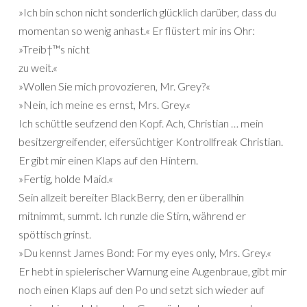
»Ich bin schon nicht sonderlich glücklich darüber, dass du
momentan so wenig anhast.« Er flüstert mir ins Ohr:
»Treib†™s nicht
zu weit.«
»Wollen Sie mich provozieren, Mr. Grey?«
»Nein, ich meine es ernst, Mrs. Grey.«
Ich schüttle seufzend den Kopf. Ach, Christian … mein
besitzergreifender, eifersüchtiger Kontrollfreak Christian.
Er gibt mir einen Klaps auf den Hintern.
»Fertig, holde Maid.«
Sein allzeit bereiter BlackBerry, den er überallhin
mitnimmt, summt. Ich runzle die Stirn, während er
spöttisch grinst.
»Du kennst James Bond: For my eyes only, Mrs. Grey.«
Er hebt in spielerischer Warnung eine Augenbraue, gibt mir
noch einen Klaps auf den Po und setzt sich wieder auf