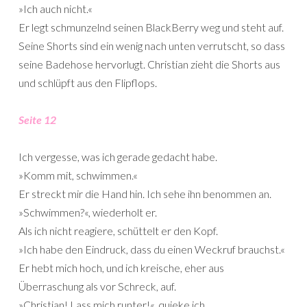
»Ich auch nicht.«
Er legt schmunzelnd seinen BlackBerry weg und steht auf.
Seine Shorts sind ein wenig nach unten verrutscht, so dass
seine Badehose hervorlugt. Christian zieht die Shorts aus
und schlüpft aus den Flipflops.
Seite 12
Ich vergesse, was ich gerade gedacht habe.
»Komm mit, schwimmen.«
Er streckt mir die Hand hin. Ich sehe ihn benommen an.
»Schwimmen?«, wiederholt er.
Als ich nicht reagiere, schüttelt er den Kopf.
»Ich habe den Eindruck, dass du einen Weckruf brauchst.«
Er hebt mich hoch, und ich kreische, eher aus
Überraschung als vor Schreck, auf.
»Christian! Lass mich runter!«, quieke ich.