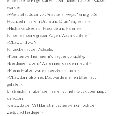
Er lässt seine Fingerspitzen über meinen nackten Rücken
wandern.
»Was stellst du dir vor, Anastasia? Vegas? Eine große
Hochzeit mit allem Drum und Dran? Sag es mir.«
»Nichts Großes, nur Freunde und Familie.«
Ich sehe in seine grauen Augen. Was möchte er?
»Okay. Und wo?«
Ich zucke mit den Achseln.
»Könnten wir hier feiern?«, fragt er vorsichtig.
»Bei deinen Eltern? Wäre ihnen das denn recht?«
»Meine Mutter wäre im siebten Himmel.«
»Okay, dann also hier. Das würde meinen Eltern auch
gefallen.«
Er streicht mir über die Haare. Ist mehr Glück überhaupt
denkbar?
»Jetzt, da der Ort klar ist, müssten wir nur noch den
Zeitpunkt festlegen.«