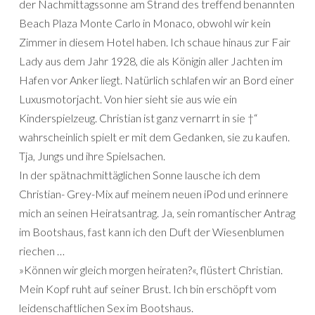
der Nachmittagssonne am Strand des treffend benannten
Beach Plaza Monte Carlo in Monaco, obwohl wir kein
Zimmer in diesem Hotel haben. Ich schaue hinaus zur Fair
Lady aus dem Jahr 1928, die als Königin aller Jachten im
Hafen vor Anker liegt. Natürlich schlafen wir an Bord einer
Luxusmotorjacht. Von hier sieht sie aus wie ein
Kinderspielzeug. Christian ist ganz vernarrt in sie †“
wahrscheinlich spielt er mit dem Gedanken, sie zu kaufen.
Tja, Jungs und ihre Spielsachen.
In der spätnachmittäglichen Sonne lausche ich dem
Christian- Grey-Mix auf meinem neuen iPod und erinnere
mich an seinen Heiratsantrag. Ja, sein romantischer Antrag
im Bootshaus, fast kann ich den Duft der Wiesenblumen
riechen …
»Können wir gleich morgen heiraten?«, flüstert Christian.
Mein Kopf ruht auf seiner Brust. Ich bin erschöpft vom
leidenschaftlichen Sex im Bootshaus.