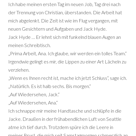
Ich habe meinen ersten Tag im neuen Job, Tag drei nach
der Trennung von Christian, überstanden. Die Arbeit hat
mich abgelenkt. Die Zeit ist wie im Flug vergangen, mit
neuen Gesichtern und Aufgaben und Jack Hyde.
Jack Hyde … Er lehnt sich mit funkelnd blauen Augen an
meinen Schreibtisch.
„Prima Arbeit, Ana. Ich glaube, wir werden ein tolles Team.“
Irgendwie gelingt es mir, die Lippen zu einer Art Lächeln zu
verziehen.
„Wenn es Ihnen recht ist, mache ich jetzt Schluss“, sage ich.
„Natürlich. Es ist halb sechs. Bis morgen.“
„Auf Wiedersehen, Jack.“
„Auf Wiedersehen, Ana.“
Ich schnappe mir meine Handtasche und schlüpfe in die
Jacke. Draußen in der frühabendlichen Luft von Seattle
atme ich tief durch. Trotzdem spüre ich die Leere in
meiner Brust, die mich seit Samstagmorgen schmerzlich an