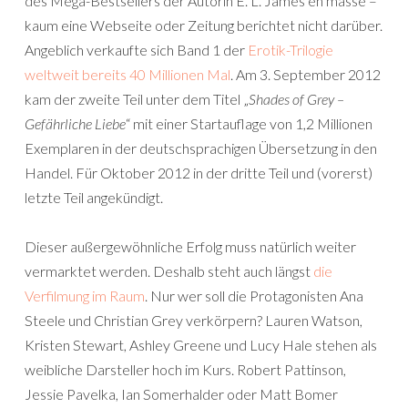
des Mega-Bestsellers der Autorin E. L. James en masse –
kaum eine Webseite oder Zeitung berichtet nicht darüber.
Angeblich verkaufte sich Band 1 der
Erotik-Trilogie
weltweit bereits 40 Millionen Mal
. Am 3. September 2012
kam der zweite Teil unter dem Titel „
Shades of Grey –
Gefährliche Liebe
“ mit einer Startauflage von 1,2 Millionen
Exemplaren in der deutschsprachigen Übersetzung in den
Handel. Für Oktober 2012 in der dritte Teil und (vorerst)
letzte Teil angekündigt.
Dieser außergewöhnliche Erfolg muss natürlich weiter
vermarktet werden. Deshalb steht auch längst
die
Verfilmung im Raum
. Nur wer soll die Protagonisten Ana
Steele und Christian Grey verkörpern? Lauren Watson,
Kristen Stewart, Ashley Greene und Lucy Hale stehen als
weibliche Darsteller hoch im Kurs. Robert Pattinson,
Jessie Pavelka, Ian Somerhalder oder Matt Bomer