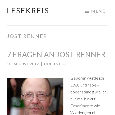
LESEKREIS
Springe
MENÜ
zum
Inhalt
JOST RENNER
7 FRAGEN AN JOST RENNER
10. AUGUST 2012
|
DOLCEVITA
Geboren wurde ich
1960 und habe –
bodenständig wie ich
nun mal bin auf
Experimente wie
Wiedergeburt