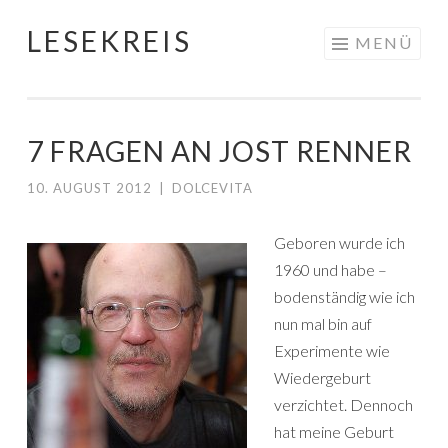
LESEKREIS
Springe
MENÜ
zum
Inhalt
7 FRAGEN AN JOST RENNER
10. AUGUST 2012
|
DOLCEVITA
Geboren wurde ich
1960 und habe –
bodenständig wie ich
nun mal bin auf
Experimente wie
Wiedergeburt
verzichtet. Dennoch
hat meine Geburt