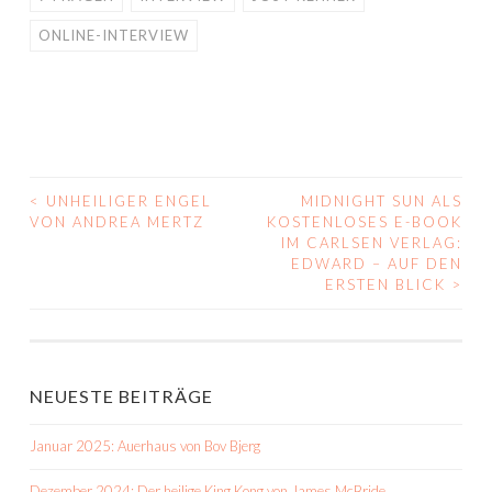
ONLINE-INTERVIEW
<
UNHEILIGER ENGEL
MIDNIGHT SUN ALS
BEITRAGS-
VON ANDREA MERTZ
KOSTENLOSES E-BOOK
IM CARLSEN VERLAG:
NAVIGATION
EDWARD – AUF DEN
ERSTEN BLICK
>
NEUESTE BEITRÄGE
Januar 2025: Auerhaus von Bov Bjerg
Dezember 2024: Der heilige King Kong von James McBride