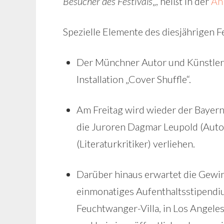
Besucher des Festivals
„, heißt in der
An
Spezielle Elemente des diesjährigen F
Der Münchner Autor und Künstler N
Installation „Cover Shuffle“.
Am Freitag wird wieder der Bayern 
die Juroren Dagmar Leupold (Autor
(Literaturkritiker) verliehen.
Darüber hinaus erwartet die Gewi
einmonatiges Aufenthaltsstipendiu
Feuchtwanger-Villa, in Los Angeles