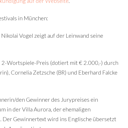
kündigung auf der Webseite
.
estivals in München:
ikolai Vogel zeigt auf der Leinwand seine
2-Wortspiele-Preis (dotiert mit € 2.000,-) durch
in), Cornelia Zetzsche (BR) und Eberhard Falcke
nnerin/den Gewinner des Jurypreises ein
m in der Villa Aurora, der ehemaligen
. Der Gewinnertext wird ins Englische übersetzt