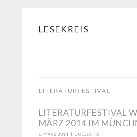
LESEKREIS
Springe
zum
Inhalt
LITERATURFESTIVAL
LITERATURFESTIVAL WO
MÄRZ 2014 IM MÜNCH
1. MÄRZ 2014
|
DOLCEVITA