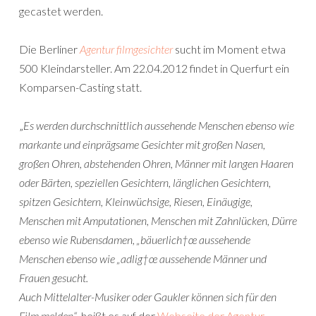
gecastet werden.
Die Berliner
Agentur filmgesichter
sucht im Moment etwa
500 Kleindarsteller. Am 22.04.2012 findet in Querfurt ein
Komparsen-Casting statt.
„
Es werden durchschnittlich aussehende Menschen ebenso wie
markante und einprägsame Gesichter mit großen Nasen,
großen Ohren, abstehenden Ohren, Männer mit langen Haaren
oder Bärten, speziellen Gesichtern, länglichen Gesichtern,
spitzen Gesichtern, Kleinwüchsige, Riesen, Einäugige,
Menschen mit Amputationen, Menschen mit Zahnlücken, Dürre
ebenso wie Rubensdamen, „bäuerlich†œ aussehende
Menschen ebenso wie „adlig†œ aussehende Männer und
Frauen gesucht.
Auch Mittelalter-Musiker oder Gaukler können sich für den
Film melden“
, heißt es auf der
Webseite der Agentur
.