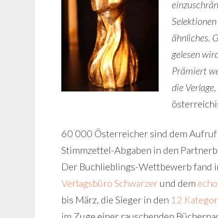
einzuschrän
Selektionen
ähnliches. 
gelesen wird
Prämiert we
die Verlage,
österreich
60 000 Österreicher sind dem Aufruf 
Stimmzettel-Abgaben in den Partnerb
Der Buchlieblings-Wettbewerb fand i
Verlagsbüro Schwarzer
und dem
echo
bis März, die Sieger in den
12 Kategor
im Zuge einer rauschenden Büchernac