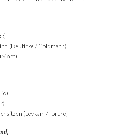
be)
ind (Deuticke / Goldmann)
DuMont)
io)
r)
chsitzen (Leykam / rororo)
end)