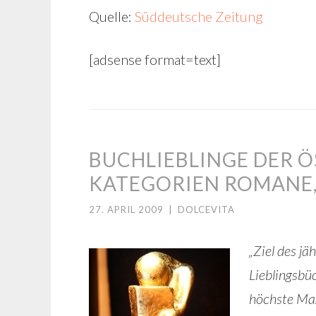
Quelle:
Süddeutsche Zeitung
[adsense format=text]
BUCHLIEBLINGE DER Ö
KATEGORIEN ROMANE,
27. APRIL 2009
|
DOLCEVITA
„Ziel des jä
Lieblingsbü
höchste Max