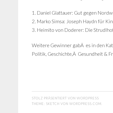
1. Daniel Glattauer: Gut gegen Nor
2. Marko Simsa: Joseph Haydn für Ki
3. Heimito von Doderer: Die Strudlho
Weitere Gewinner gabÂ es in den Kat
Politik, Geschichte,Â Gesundheit & Fr
STOLZ PRÄSENTIERT VON WORDPRESS
THEME: SKETCH VON
WORDPRESS.COM
.