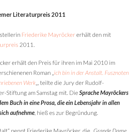
emer Literaturpreis 2011
stellerin
Friederike Mayröcker
erhält den mit
urpreis
2011.
cker erhält den Preis für ihren im Mai 2010 im
erschienenen Roman „
ich bin in der Anstalt. Fusznoten
chriebenen Werk
„, teilte die Jury der Rudolf-
r-Stiftung am Samstag mit. Die
Sprache Mayröckers
em Buch in eine Prosa, die ein Lebensjahr in allen
 sich aufnehme
, hieß es zur Begründung.
talt“ nennt Friederike Mayröcker, die „
Grande Dame