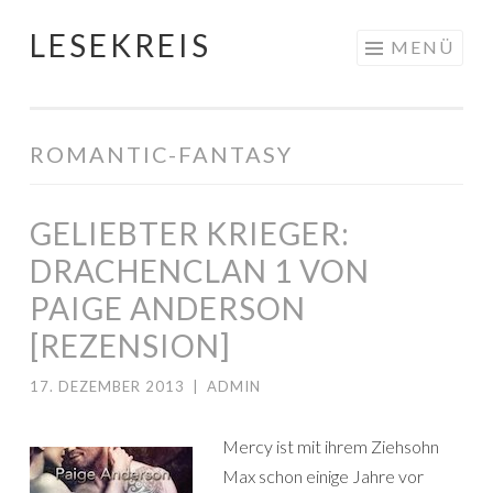
LESEKREIS
Springe
MENÜ
zum
Inhalt
ROMANTIC-FANTASY
GELIEBTER KRIEGER:
DRACHENCLAN 1 VON
PAIGE ANDERSON
[REZENSION]
17. DEZEMBER 2013
|
ADMIN
Mercy ist mit ihrem Ziehsohn
Max schon einige Jahre vor