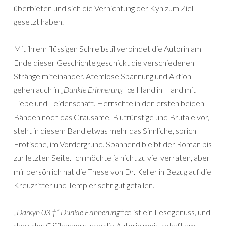
überbieten und sich die Vernichtung der Kyn zum Ziel
gesetzt haben.
Mit ihrem flüssigen Schreibstil verbindet die Autorin am
Ende dieser Geschichte geschickt die verschiedenen
Stränge miteinander. Atemlose Spannung und Aktion
gehen auch in „
Dunkle Erinnerung
†œ Hand in Hand mit
Liebe und Leidenschaft. Herrschte in den ersten beiden
Bänden noch das Grausame, Blutrünstige und Brutale vor,
steht in diesem Band etwas mehr das Sinnliche, sprich
Erotische, im Vordergrund. Spannend bleibt der Roman bis
zur letzten Seite. Ich möchte ja nicht zu viel verraten, aber
mir persönlich hat die These von Dr. Keller in Bezug auf die
Kreuzritter und Templer sehr gut gefallen.
„
Darkyn 03 †“ Dunkle Erinnerung
†œ ist ein Lesegenuss, und
dank des Cliffhangers, den die Autorin meisterhaft am