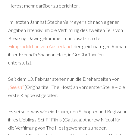
Herbst mehr darüber zu berichten.
Im letzten Jahr hat Stephenie Meyer sich nach eigenen
Angaben intensiv um die Verfilmung des zweiten Teils von
Breaking Dawn gekümmert und zusätzlich die
Filmproduktion von Austenland
, den gleichnamigen Roman
ihrer Freundin Shannon Hale, in Großbritannien
unterstützt.
Seit dem 13. Februar stehen nun die Dreharbeiten von
„Seelen“
(Originaltitel: The Host) an vorderster Stelle – die
erste Klappe ist gefallen.
Es sei so etwas wie ein Traum, den Schöpfer und Regisseur
ihres Lieblings-Sci-Fi-Films (Gattaca) Andrew Niccol für
die Verfilmung von The Host gewonnen zu haben,