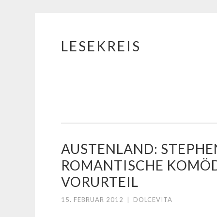
LESEKREIS
Springe
zum
Inhalt
AUSTENLAND: STEPHE
ROMANTISCHE KOMÖDI
VORURTEIL
15. FEBRUAR 2012
|
DOLCEVITA