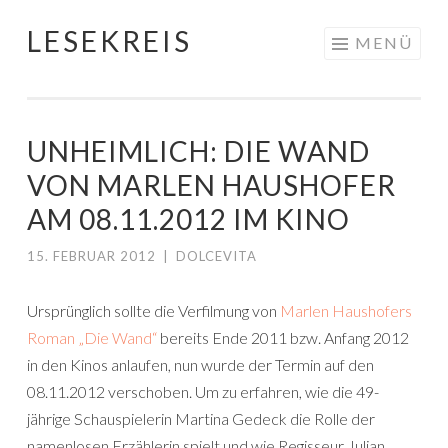
LESEKREIS
Springe
MENÜ
zum
Inhalt
UNHEIMLICH: DIE WAND
VON MARLEN HAUSHOFER
AM 08.11.2012 IM KINO
15. FEBRUAR 2012
|
DOLCEVITA
Ursprünglich sollte die Verfilmung von
Marlen Haushofers
Roman „Die Wand“
bereits Ende 2011 bzw. Anfang 2012
in den Kinos anlaufen, nun wurde der Termin auf den
08.11.2012 verschoben. Um zu erfahren, wie die 49-
jährige Schauspielerin Martina Gedeck die Rolle der
namenlosen Erzählerin spielt und wie Regisseur Julian