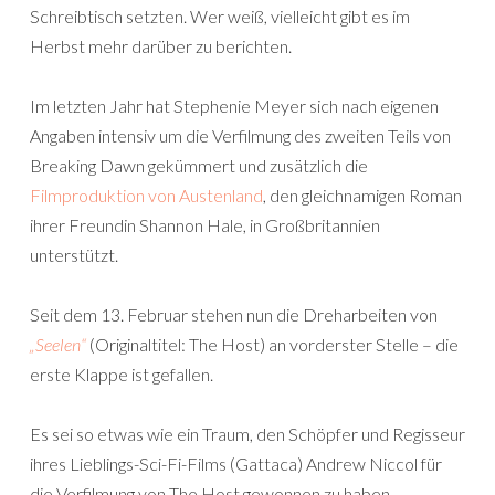
Schreibtisch setzten. Wer weiß, vielleicht gibt es im
Herbst mehr darüber zu berichten.
Im letzten Jahr hat Stephenie Meyer sich nach eigenen
Angaben intensiv um die Verfilmung des zweiten Teils von
Breaking Dawn gekümmert und zusätzlich die
Filmproduktion von Austenland
, den gleichnamigen Roman
ihrer Freundin Shannon Hale, in Großbritannien
unterstützt.
Seit dem 13. Februar stehen nun die Dreharbeiten von
„Seelen“
(Originaltitel: The Host) an vorderster Stelle – die
erste Klappe ist gefallen.
Es sei so etwas wie ein Traum, den Schöpfer und Regisseur
ihres Lieblings-Sci-Fi-Films (Gattaca) Andrew Niccol für
die Verfilmung von The Host gewonnen zu haben,