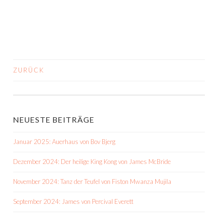
ZURÜCK
BEITRAGS-
NAVIGATION
NEUESTE BEITRÄGE
Januar 2025: Auerhaus von Bov Bjerg
Dezember 2024: Der heilige King Kong von James McBride
November 2024: Tanz der Teufel von Fiston Mwanza Mujila
September 2024: James von Percival Everett