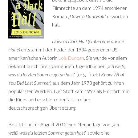
Filmrechte an dem 1974 erschienen
Roman „
Down a Dark Hall
“ erworben
hat.
Down a Dark Hall (Unten eine dunkle
Halle)
entstammt der Feder der 1934 geborenen US-
amerikanischen Autorin
Lois Duncan
. Sie wurde vor allem
bekannt durch ihre spannenden Jugendbücher. „
Ich weiß,
was du letzten Sommer getan hast
“ (orig. Titel:
I Know What
You Did Last Summer
) aus dem Jahr 1973 gehört zu ihren
populärsten Werken. Der Stoff kam 1997 als Horrorfilm in
die Kinos und erschien ebenfalls in einer
deutschsprachigen Übersetzung.
Bei cbt sind für August 2012 eine Neuauflage von „
Ich
weiß, was du letzten Sommer getan hast
“ sowie eine