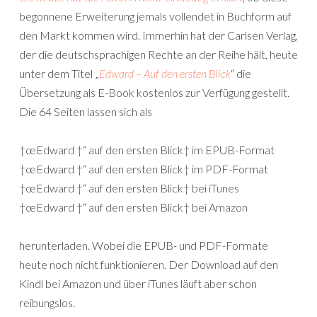
begonnene Erweiterung jemals vollendet in Buchform auf
den Markt kommen wird. Immerhin hat der Carlsen Verlag,
der die deutschsprachigen Rechte an der Reihe hält, heute
unter dem Titel „
Edward – Auf den ersten Blick
“ die
Übersetzung als E-Book kostenlos zur Verfügung gestellt.
Die 64 Seiten lassen sich als
†œEdward †“ auf den ersten Blick† im EPUB-Format
†œEdward †“ auf den ersten Blick† im PDF-Format
†œEdward †“ auf den ersten Blick† bei iTunes
†œEdward †“ auf den ersten Blick† bei Amazon
herunterladen. Wobei die EPUB- und PDF-Formate
heute noch nicht funktionieren. Der Download auf den
Kindl bei Amazon und über iTunes läuft aber schon
reibungslos.