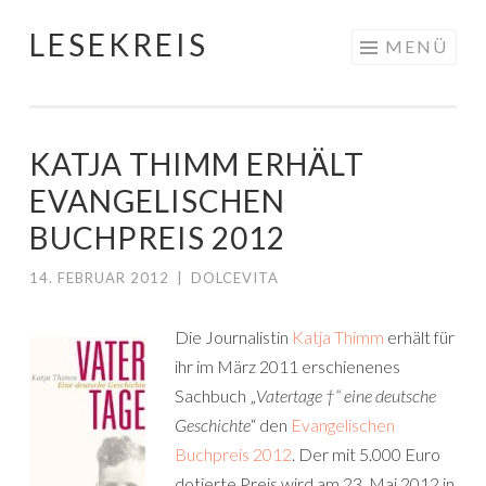
LESEKREIS
Springe
MENÜ
zum
Inhalt
KATJA THIMM ERHÄLT
EVANGELISCHEN
BUCHPREIS 2012
14. FEBRUAR 2012
|
DOLCEVITA
Die Journalistin
Katja Thimm
erhält für
ihr im März 2011 erschienenes
Sachbuch „
Vatertage †“ eine deutsche
Geschichte
“ den
Evangelischen
Buchpreis 2012
. Der mit 5.000 Euro
dotierte Preis wird am 23. Mai 2012 in