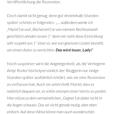
Veröffentlichung die Rezension.
Doch damit nicht genug, denn gut dreieinhalb Stunden
später schrieb er folgendes: „
… außerdem werde ich
„Myriel†œ und „Bücherzeit†œ von meinem Rechtsanwalt
gerichtlich ahnden lassen †“ denn mir sieht diese Einrichtung
sehr suspekt aus †“ etwa so, wie von gewissen Leuten bezahlt,
um einem Autor zu vernichten.
Das wird teuer, Lady!
“
Noch suspekter wird die Angelegenheit, als die Verlegerin
Antje Roder höchstpersönlich der Bloggerin nur einige
Stunden später ausführlich erklärt, wie sie eine Rezension
zu verfassen hat. Auch sie unterstellt Myriel,
dass es
natürlich bequem sei, so schön anonym einen Verriss zu posten.
Man müsse ja dem vermeintlichen „Gegner†œ dabei nicht in
die Augen schauen. Das sei nicht gerade mutig, aber eben
einfach. Auf diese Weise könne man auch wunderschön