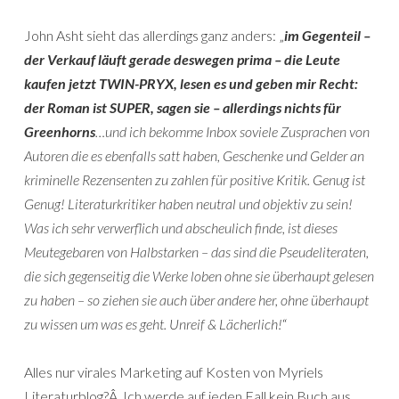
John Asht sieht das allerdings ganz anders: „
im Gegenteil –
der Verkauf läuft gerade deswegen prima
– die Leute
kaufen jetzt TWIN-PRYX, lesen es und geben mir Recht:
der Roman ist SUPER, sagen sie – allerdings nichts für
Greenhorns
…und ich bekomme Inbox soviele Zusprachen von
Autoren die es ebenfalls satt haben, Geschenke und Gelder an
kriminelle Rezensenten zu zahlen für positive Kritik. Genug ist
Genug! Literaturkritiker haben neutral und objektiv zu sein!
Was ich sehr verwerflich und abscheulich finde, ist dieses
Meutegebaren von Halbstarken – das sind die Pseudeliteraten,
die sich gegenseitig die Werke loben ohne sie überhaupt gelesen
zu haben – so ziehen sie auch über andere her, ohne überhaupt
zu wissen um was es geht. Unreif & Lächerlich!
“
Alles nur virales Marketing auf Kosten von Myriels
Literaturblog?Â Ich werde auf jeden Fall kein Buch aus