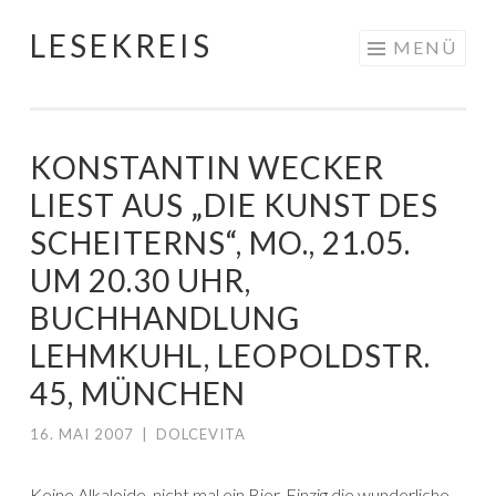
LESEKREIS
Springe
MENÜ
zum
Inhalt
KONSTANTIN WECKER
LIEST AUS „DIE KUNST DES
SCHEITERNS“, MO., 21.05.
UM 20.30 UHR,
BUCHHANDLUNG
LEHMKUHL, LEOPOLDSTR.
45, MÜNCHEN
16. MAI 2007
|
DOLCEVITA
Keine Alkaloide, nicht mal ein Bier. Einzig die wunderliche