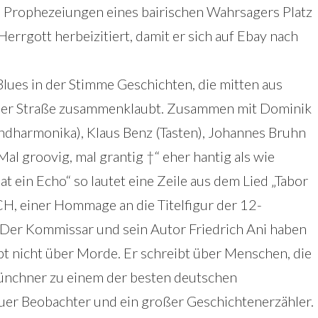
e Prophezeiungen eines bairischen Wahrsagers Platz
Herrgott herbeizitiert, damit er sich auf Ebay nach
lues in der Stimme Geschichten, die mitten aus
 der Straße zusammenklaubt. Zusammen mit Dominik
undharmonika), Klaus Benz (Tasten), Johannes Bruhn
Mal groovig, mal grantig †“ eher hantig als wie
t ein Echo“ so lautet eine Zeile aus dem Lied „Tabor
einer Hommage an die Titelfigur der 12-
 Der Kommissar und sein Autor Friedrich Ani haben
ibt nicht über Morde. Er schreibt über Menschen, die
ünchner zu einem der besten deutschen
auer Beobachter und ein großer Geschichtenerzähler.