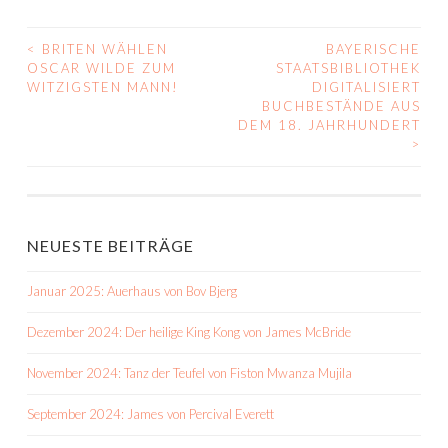
<
BRITEN WÄHLEN
BAYERISCHE
BEITRAGS-
OSCAR WILDE ZUM
STAATSBIBLIOTHEK
WITZIGSTEN MANN!
DIGITALISIERT
NAVIGATION
BUCHBESTÄNDE AUS
DEM 18. JAHRHUNDERT
>
NEUESTE BEITRÄGE
Januar 2025: Auerhaus von Bov Bjerg
Dezember 2024: Der heilige King Kong von James McBride
November 2024: Tanz der Teufel von Fiston Mwanza Mujila
September 2024: James von Percival Everett