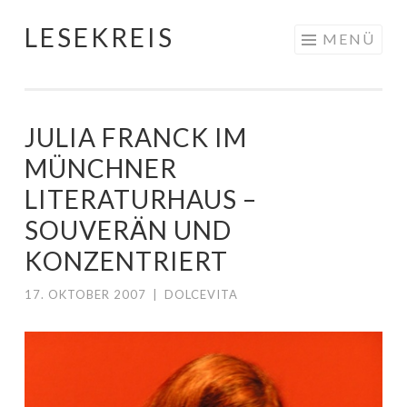
LESEKREIS
Springe
MENÜ
zum
Inhalt
JULIA FRANCK IM
MÜNCHNER
LITERATURHAUS –
SOUVERÄN UND
KONZENTRIERT
17. OKTOBER 2007
|
DOLCEVITA