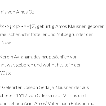
ernis von Amos Oz
ž×•×¡ ×¢×•×–
†Ž, gebürtig Amos Klausner, geboren
sraelischer Schriftsteller und Mitbegründer der
e Now
 Kerem Avraham, das hauptsächlich von
nt war, geboren und wohnt heute in der
-Wüste.
 Gelehrten Joseph Gedalja Klausner, der aus
üchteten 1917 von Odessa nach Vilnius und
hn Jehuda Arie, Amos‘ Vater, nach Palästina aus.