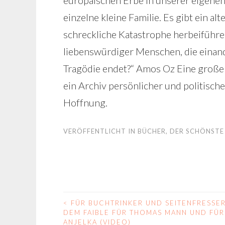
europäischen Erbe in unserer eigenen K
einzelne kleine Familie. Es gibt ein a
schreckliche Katastrophe herbeiführe
liebenswürdiger Menschen, die einand
Tragödie endet?“ Amos Oz Eine große
ein Archiv persönlicher und politisc
Hoffnung.
VERÖFFENTLICHT IN
BÜCHER
,
DER SCHÖNSTE
<
FÜR BUCHTRINKER UND SEITENFRESSER
BEITRAGS-
DEM FAIBLE FÜR THOMAS MANN UND FÜR
ANJELKA (VIDEO)