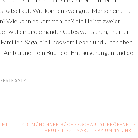
ultur. Vor allem aber ist es ein Buch über eine
ltes Rätsel auf: Wie können zwei gute Menschen eine
n? Wie kann es kommen, daß die Heirat zweier
er wollen und einander Gutes wünschen, in einer
 Familien-Saga, ein Epos vom Leben und Überleben,
her Ambitionen, ein Buch der Enttäuschungen und der
 ERSTE SATZ
 MIT
48. MÜNCHNER BÜCHERSCHAU IST ERÖFFNET –
HEUTE LIEST MARC LEVY UM 19 UHR
>