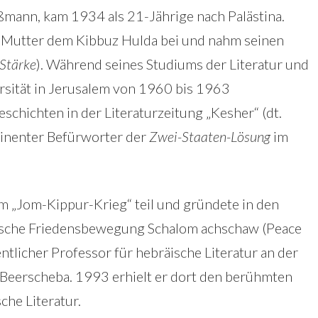
ßmann, kam 1934 als 21-Jährige nach Palästina.
r Mutter dem Kibbuz Hulda bei und nahm seinen
Stärke
). Während seines Studiums der Literatur und
rsität in Jerusalem von 1960 bis 1963
schichten in der Literaturzeitung „Kesher“ (dt.
ominenter Befürworter der
Zwei-Staaten-Lösung
im
 „Jom-Kippur-Krieg“ teil und gründete in den
lische Friedensbewegung Schalom achschaw (Peace
tlicher Professor für hebräische Literatur an der
 Beerscheba. 1993 erhielt er dort den berühmten
he Literatur.