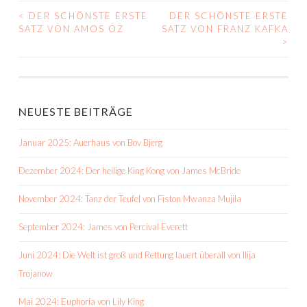
<
DER SCHÖNSTE ERSTE
DER SCHÖNSTE ERSTE
BEITRAGS-
SATZ VON AMOS OZ
SATZ VON FRANZ KAFKA
>
NAVIGATION
NEUESTE BEITRÄGE
Januar 2025: Auerhaus von Bov Bjerg
Dezember 2024: Der heilige King Kong von James McBride
November 2024: Tanz der Teufel von Fiston Mwanza Mujila
September 2024: James von Percival Everett
Juni 2024: Die Welt ist groß und Rettung lauert überall von Ilija
Trojanow
Mai 2024: Euphoria von Lily King