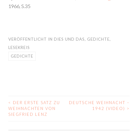
1966, S.35
VERÖFFENTLICHT IN
DIES UND DAS
,
GEDICHTE
,
LESEKREIS
GEDICHTE
<
DER ERSTE SATZ ZU
DEUTSCHE WEIHNACHT –
BEITRAGS-
WEIHNACHTEN VON
1942 (VIDEO)
>
SIEGFRIED LENZ
NAVIGATION