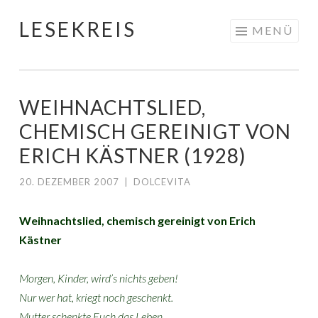
LESEKREIS
Springe
MENÜ
zum
Inhalt
WEIHNACHTSLIED,
CHEMISCH GEREINIGT VON
ERICH KÄSTNER (1928)
20. DEZEMBER 2007
|
DOLCEVITA
Weihnachtslied, chemisch gereinigt von Erich
Kästner
Morgen, Kinder, wird’s nichts geben!
Nur wer hat, kriegt noch geschenkt.
Mutter schenkte Euch das Leben.