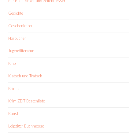
Für Buchtrinker und Seitenfresser
Gedichte
Geschenktipp
Hörbücher
Jugendliteratur
Kino
Klatsch und Tratsch
Krimis
KrimiZEIT-Bestenliste
Kunst
Leipziger Buchmesse