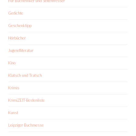
Für Buchtrinker und Seitenfresser
Gedichte
Geschenktipp
Hörbücher
Jugendliteratur
Kino
Klatsch und Tratsch
Krimis
KrimiZEIT-Bestenliste
Kunst
Leipziger Buchmesse