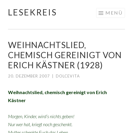
LESEKREIS
Springe
MENÜ
zum
Inhalt
WEIHNACHTSLIED,
CHEMISCH GEREINIGT VON
ERICH KÄSTNER (1928)
20. DEZEMBER 2007
|
DOLCEVITA
Weihnachtslied, chemisch gereinigt von Erich
Kästner
Morgen, Kinder, wird’s nichts geben!
Nur wer hat, kriegt noch geschenkt.
Mutter schenkte Euch das Leben.