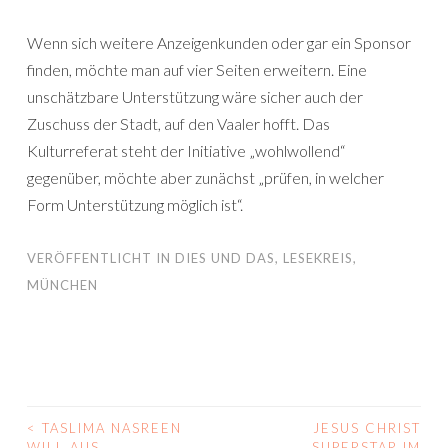
Wenn sich weitere Anzeigenkunden oder gar ein Sponsor
finden, möchte man auf vier Seiten erweitern. Eine
unschätzbare Unterstützung wäre sicher auch der
Zuschuss der Stadt, auf den Vaaler hofft. Das
Kulturreferat steht der Initiative „wohlwollend“
gegenüber, möchte aber zunächst „prüfen, in welcher
Form Unterstützung möglich ist“.
VERÖFFENTLICHT IN
DIES UND DAS
,
LESEKREIS
,
MÜNCHEN
<
TASLIMA NASREEN
JESUS CHRIST
BEITRAGS-
WILL AUS
SUPERSTAR IM