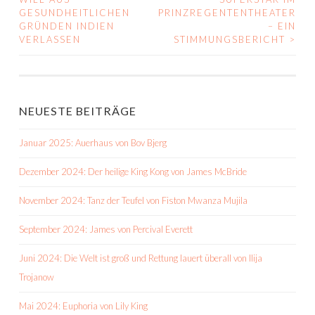
GESUNDHEITLICHEN
PRINZREGENTENTHEATER
NAVIGATION
GRÜNDEN INDIEN
– EIN
VERLASSEN
STIMMUNGSBERICHT
>
NEUESTE BEITRÄGE
Januar 2025: Auerhaus von Bov Bjerg
Dezember 2024: Der heilige King Kong von James McBride
November 2024: Tanz der Teufel von Fiston Mwanza Mujila
September 2024: James von Percival Everett
Juni 2024: Die Welt ist groß und Rettung lauert überall von Ilija
Trojanow
Mai 2024: Euphoria von Lily King