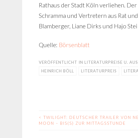
Rathaus der Stadt Köln verliehen. De
Schramma und Vertretern aus Rat und 
Blamberger, Liane Dirks und Hajo Stei
Quelle:
Börsenblatt
VERÖFFENTLICHT IN
LITERATURPREISE U. A
HEINRICH BÖLL
LITERATURPREIS
LITER
<
TWILIGHT: DEUTSCHER TRAILER VON 
BEITRAGS-
MOON – BIS(S) ZUR MITTAGSSTUNDE