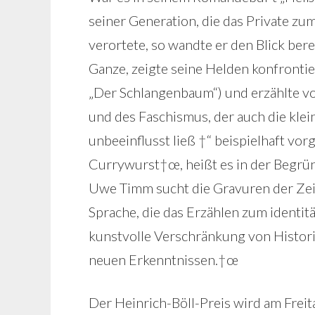
seiner Generation, die das Private zum
verortete, so wandte er den Blick ber
Ganze, zeigte seine Helden konfrontie
„Der Schlangenbaum“) und erzählte v
und des Faschismus, der auch die klei
unbeeinflusst ließ †“ beispielhaft vor
Currywurst†œ, heißt es in der Begrü
Uwe Timm sucht die Gravuren der Zeitg
Sprache, die das Erzählen zum identit
kunstvolle Verschränkung von Histor
neuen Erkenntnissen.†œ
Der Heinrich-Böll-Preis wird am Frei