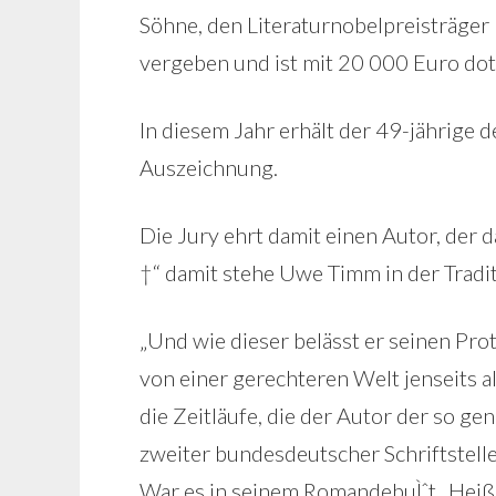
Söhne, den Literaturnobelpreisträger H
vergeben und ist mit 20 000 Euro doti
In diesem Jahr erhält der 49-jährige 
Auszeichnung.
Die Jury ehrt damit einen Autor, der 
†“ damit stehe Uwe Timm in der Tradit
„Und wie dieser belässt er seinen Pro
von einer gerechteren Welt jenseits al
die Zeitläufe, die der Autor der so g
zweiter bundesdeutscher Schriftsteller
War es in seinem RomandebuÌˆt „Heiß