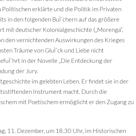
 Politischen erklärte und die Politik im Privaten
eits in den folgenden BuÌˆchern auf das größere
rt mit deutscher Kolonialgeschichte („Morenga“,
on den vernichtenden Auswirkungen des Krieges
nsten Träume von GluÌˆck und Liebe nicht
gefuÌˆhrt in der Novelle „Die Entdeckung der
ndung der Jury.
eschichte im gelebten Leben. Er findet sie in der
ätsstiftenden Instrument macht. Durch die
ischem mit Poetischem ermöglicht er den Zugang zu
tag, 11. Dezember, um 18.30 Uhr, im Historischen