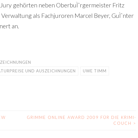
r Jury gehörten neben OberbuÌˆrgermeister Fritz
Verwaltung als Fachjuroren Marcel Beyer, GuÌˆnter
nert an.
USZEICHNUNGEN
ATURPREISE UND AUSZEICHNUNGEN
UWE TIMM
NEW
GRIMME ONLINE AWARD 2009 FÜR DIE KRIMI-
COUCH
>