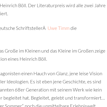
einrich Böll. Der Literaturpreis wird alle zwei Jahre
ert.
deutsche SchriftstellerÂ
Uwe Timm
die
das Große im Kleinen und das Kleine im Großen zeige
ion eines Heinrich Böll.
tagonisten einen Hauch von Glanz, jene leise Vision
ler Ideologien. Es ist eben jene Geschichte, es sind
enannten 68er Generation mit seinem Werk wie kein
 begleitet hat. Begleitet, gelebt und transformiert…
er Sommer“ noch die unmittelbare Erlebniswelt