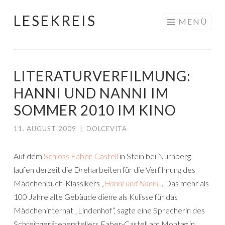
LESEKREIS
Springe
MENÜ
zum
Inhalt
LITERATURVERFILMUNG:
HANNI UND NANNI IM
SOMMER 2010 IM KINO
11. AUGUST 2009
|
DOLCEVITA
Auf dem
Schloss Faber-Castell
in Stein bei Nürnberg
laufen derzeit die Dreharbeiten für die Verfilmung des
Mädchenbuch-Klassikers
„
Hanni und Nanni
„
. Das mehr als
100 Jahre alte Gebäude diene als Kulisse für das
Mädcheninternat „Lindenhof“, sagte eine Sprecherin des
Schreibgeräteherstellers Faber-Castell am Montag in