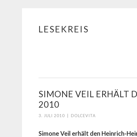
LESEKREIS
Springe
zum
Inhalt
SIMONE VEIL ERHÄLT 
2010
3. JULI 2010
|
DOLCEVITA
Simone Veil erhält den Heinrich-He