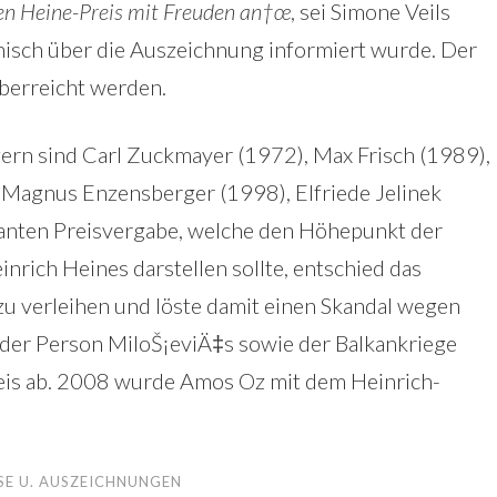
den Heine-Preis mit Freuden an†œ
, sei Simone Veils
onisch über die Auszeichnung informiert wurde. Der
berreicht werden.
ern sind Carl Zuckmayer (1972), Max Frisch (1989),
 Magnus Enzensberger (1998), Elfriede Jelinek
anten Preisvergabe, welche den Höhepunkt der
nrich Heines darstellen sollte, entschied das
zu verleihen und löste damit einen Skandal wegen
 der Person MiloŠ¡eviÄ‡s sowie der Balkankriege
eis ab. 2008 wurde Amos Oz mit dem Heinrich-
SE U. AUSZEICHNUNGEN