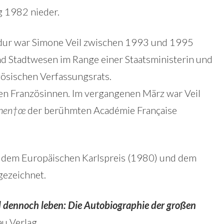
g 1982 nieder.
adur war Simone Veil zwischen 1993 und 1995
nd Stadtwesen im Range einer Staatsministerin und
ösischen Verfassungsrats.
sten Französinnen. Im vergangenen März war Veil
chen†œ
der berühmten Académie Française
 dem Europäischen Karlspreis (1980) und dem
gezeichnet.
 dennoch leben: Die Autobiographie der großen
u Verlag.