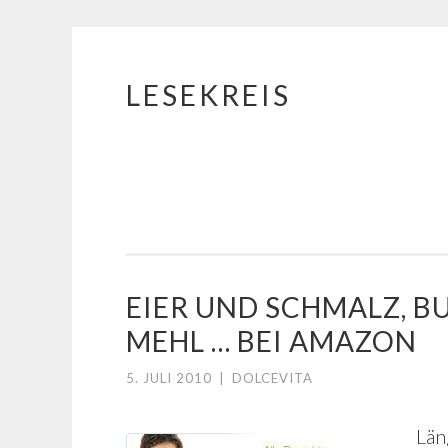
LESEKREIS
Springe
zum
Inhalt
EIER UND SCHMALZ, B
MEHL … BEI AMAZON
5. JULI 2010
|
DOLCEVITA
Län