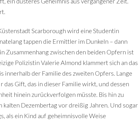
ft, ein düsteres Geheimnis aus vergangener Zeit.
t.
Küstenstadt Scarborough wird eine Studentin
atelang tappen die Ermittler im Dunkeln – dann
 Ein Zusammenhang zwischen den beiden Opfern ist
zige Polizistin Valerie Almond klammert sich an das
is innerhalb der Familie des zweiten Opfers. Lange
für das Gift, das in dieser Familie wirkt, und dessen
nheit hinein zurückverfolgen müsste. Bis hin zu
 kalten Dezembertag vor dreißig Jahren. Und sogar
gs, als ein Kind auf geheimnisvolle Weise