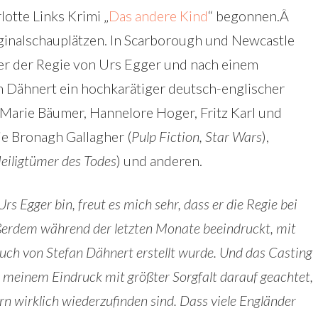
otte Links Krimi „
Das andere Kind
“ begonnen.Â
ginalschauplätzen. In Scarborough und Newcastle
er der Regie von Urs Egger und nach einem
 Dähnert ein hochkarätiger deutsch-englischer
 Marie Bäumer, Hannelore Hoger, Fritz Karl und
e Bronagh Gallagher (
Pulp Fiction, Star Wars
),
Heiligtümer des Todes
) und anderen.
rs Egger bin, freut es mich sehr, dass er die Regie bei
ußerdem während der letzten Monate beeindruckt, mit
uch von Stefan Dähnert erstellt wurde. Und das Casting
h meinem Eindruck mit größter Sorgfalt darauf geachtet,
rn wirklich wiederzufinden sind. Dass viele Engländer